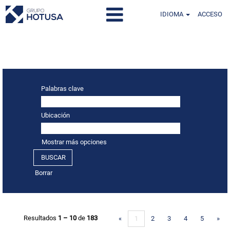
IDIOMA
ACCESO
Resultados de búsqueda de
"".
Palabras clave
Ubicación
Mostrar más opciones
Borrar
Resultados
1 – 10
de
183
«
1
2
3
4
5
»