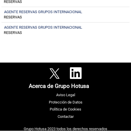
RESERVAS
AGENTE RESERVAS GRUPOS INTERNACIONAL
RESERVAS
AGENTE RESERVAS GRUPOS INTERNACIONAL
RESERVAS
S
S
e
e
a
a
b
b
r
Acerca de Grupo Hotusa
r
e
e
e
e
n
Aviso Legal
n
u
u
n
Protección de Datos
n
a
a
Política de Cookies
n
n
u
u
Contactar
e
e
v
v
a
a
p
Grupo Hotusa 2023 todos los derechos reservados
p