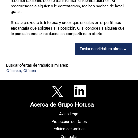
recomendaciones que se transforman en contrataciones. Si
recomiendas a alguien y le contratamos, recibes noches de hotel
gratis.
Si este proyecto te interesa y crees que encajas en el perfil, nos
encantaría que apliques a la posición. O, si conoces a alguien que
le pueda interesar, no dudes en compartir esta oferta.
Enviar candidatura ahora
Buscar ofertas de trabajo similares:
Oficinas,
Offices
S
S
e
e
a
a
b
b
r
Acerca de Grupo Hotusa
r
e
e
e
e
n
Aviso Legal
n
u
u
n
Protección de Datos
n
a
a
Política de Cookies
n
n
u
u
Contactar
e