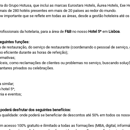
ra do Grupo Hotusa, que inclui as marcas Eurostars Hotels, Áurea Hotels, Exe Ho
 mais de 280 hotéis presentes em mais de 20 países ao redor do mundo.
importante que se reflete em todas as áreas, desde a gestão hoteleira até os
ofissionais da hotelaria, para a área de
F&B
no nosso
Hotel 5*
em
Lisboa
.
seguintes funções:
 de restauração, do serviço de restaurante (coordenando o pessoal de serviço,
o eficiente durante as horas de refeição);
rmativas;
íceis, como reclamações de clientes ou problemas no serviço, buscando soluçõe
antares privados ou celebrações.
 similar;
 hotel 5*;
ia e eventos;
 poderá desfrutar dos seguintes benefícios:
a qualidade: onde poderá se beneficiar de descontos até 50% em todos os nosso
acesso 100% gratuito e ilimitado a todas as formações (MBA, digital, informáti