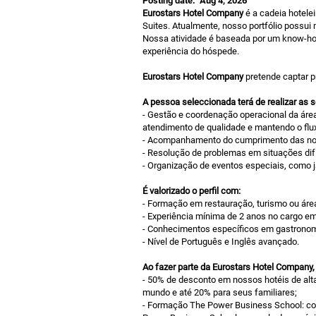
Posting date:
Aug 4, 2026
Eurostars Hotel Company
é a cadeia hotelei
Suites. Atualmente, nosso portfólio possui
Nossa atividade é baseada por um know-how 
experiência do hóspede.
Eurostars Hotel Company
pretende captar pr
A pessoa seleccionada terá de realizar as 
- Gestão e coordenação operacional da área
atendimento de qualidade e mantendo o flux
- Acompanhamento do cumprimento das no
- Resolução de problemas em situações dif
- Organização de eventos especiais, como j
É valorizado o perfil com:
- Formação em restauração, turismo ou área
- Experiência mínima de 2 anos no cargo em
- Conhecimentos específicos em gastronom
- Nível de Português e Inglês avançado.
Ao fazer parte da Eurostars Hotel Company,
- 50% de desconto em nossos hotéis de alt
mundo e até 20% para seus familiares;
- Formação The Power Business School: com 