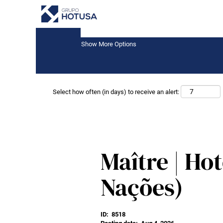
Keyword
Show More Options
Select how often (in days) to receive an alert:
Maître | Hot
Nações)
ID:
8518